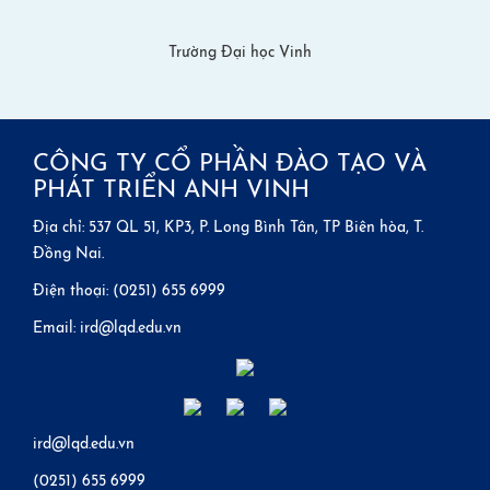
Trường Đại học Vinh
CÔNG TY CỔ PHẦN ĐÀO TẠO VÀ
PHÁT TRIỂN ANH VINH
Địa chỉ: 537 QL 51, KP3, P. Long Bình Tân, TP Biên hòa, T.
Đồng Nai.
Điện thoại: (0251) 655 6999
Email: ird@lqd.edu.vn
ird@lqd.edu.vn
(0251) 655 6999