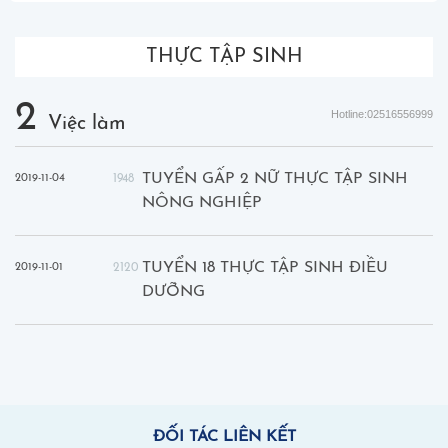
THỰC TẬP SINH
2
Hotline:02516556999
Việc làm
TUYỂN GẤP 2 NỮ THỰC TẬP SINH
2019-11-04
1948
NÔNG NGHIỆP
TUYỂN 18 THỰC TẬP SINH ĐIỀU
2019-11-01
2120
DƯỠNG
ĐỐI TÁC LIÊN KẾT